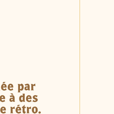
mée par
ie à des
e rétro.